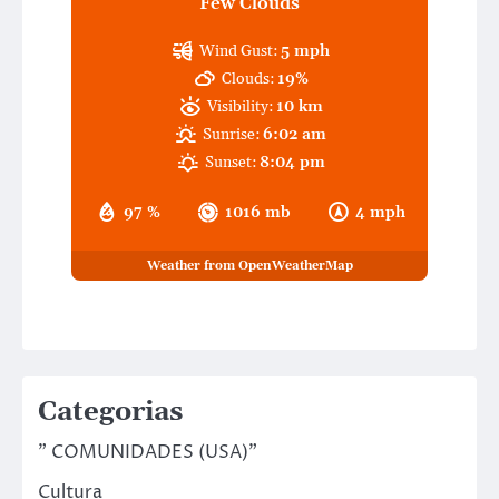
Few Clouds
Wind Gust:
5 mph
Clouds:
19%
Visibility:
10 km
Sunrise:
6:02 am
Sunset:
8:04 pm
97 %
1016 mb
4 mph
Weather from OpenWeatherMap
Categorias
" COMUNIDADES (USA)"
Cultura