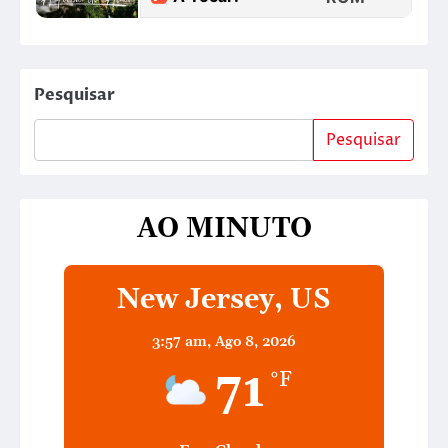
Pesquisar
Pesquisar
AO MINUTO
New Jersey, US
3:57 am,
Ago 8, 2026
71
°F