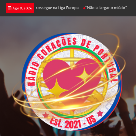
ca joga poker e prossegue na Liga Europa
“Não ia largar o miúdo”. Nadad
Ago 8, 2026