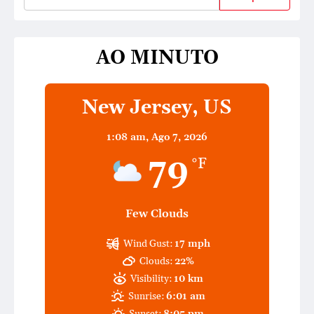
AO MINUTO
New Jersey, US
1:08 am,
Ago 7, 2026
79
°F
Few Clouds
Wind Gust:
17 mph
Clouds:
22%
Visibility:
10 km
Sunrise:
6:01 am
Sunset:
8:05 pm