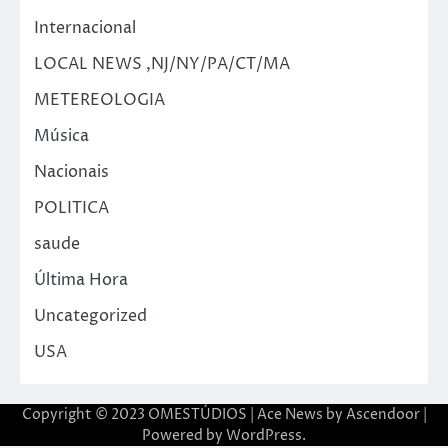
Internacional
LOCAL NEWS ,NJ/NY/PA/CT/MA
METEREOLOGIA
Música
Nacionais
POLITICA
saude
Última Hora
Uncategorized
USA
Copyright © 2023 OMESTÚDIOS | Ace News by
Ascendoor
|
Powered by
WordPress
.