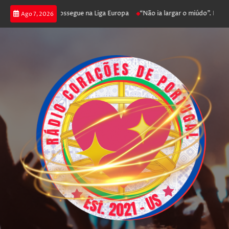
a joga poker e prossegue na Liga Europa
“Não ia largar o miúdo”. Nadador
Ago 7, 2026