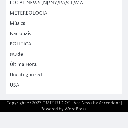
LOCAL NEWS ,NJ/NY/PA/CT/MA
METEREOLOGIA
Música
Nacionais
POLITICA
saude
Última Hora
Uncategorized
USA
Copyright © 2023 OMESTÚDIOS | Ace News by
Ascendoor
|
Powered by
WordPress
.