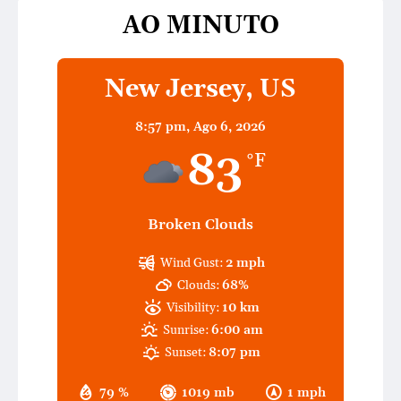
AO MINUTO
New Jersey, US
8:57 pm,
Ago 6, 2026
83
°F
Broken Clouds
Wind Gust:
2 mph
Clouds:
68%
Visibility:
10 km
Sunrise:
6:00 am
Sunset:
8:07 pm
79 %
1019 mb
1 mph