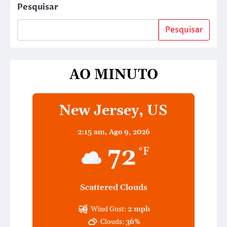
Pesquisar
Pesquisar
AO MINUTO
New Jersey, US
2:15 am,
Ago 9, 2026
72
°F
Scattered Clouds
Wind Gust:
2 mph
Clouds:
36%