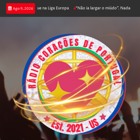
a poker e prossegue na Liga Europa
“Não ia largar o miúdo”. Nadador-salv
Ago 9, 2026