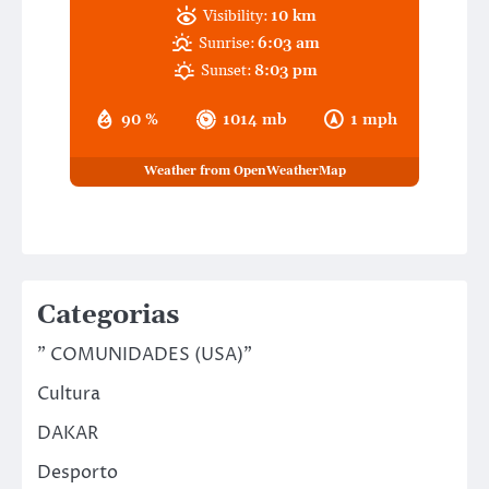
Visibility:
10 km
Sunrise:
6:03 am
Sunset:
8:03 pm
90 %
1014 mb
1 mph
Weather from OpenWeatherMap
Categorias
" COMUNIDADES (USA)"
Cultura
DAKAR
Desporto