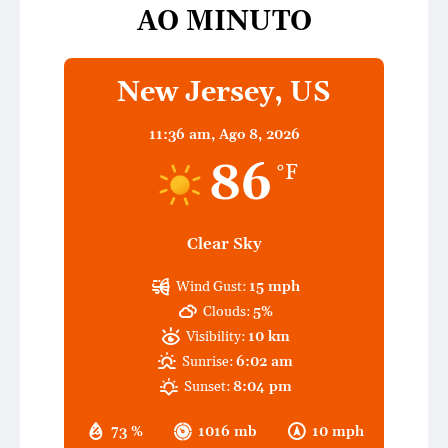
AO MINUTO
New Jersey, US
11:36 am,
Ago 8, 2026
86
°F
Clear Sky
Wind Gust:
15 mph
Clouds:
5%
Visibility:
10 km
Sunrise:
6:02 am
Sunset:
8:04 pm
73 %
1016 mb
10 mph