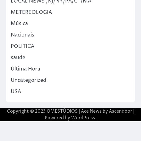
LOCAL NEWS ,NJ/NY/PA/CT/MA
METEREOLOGIA
Música
Nacionais
POLITICA
saude
Última Hora
Uncategorized
USA
Copyright © 2023 OMESTÚDIOS | Ace News by
Ascendoor
|
Powered by
WordPress
.