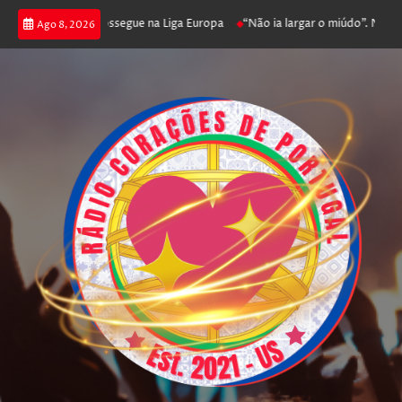
 joga poker e prossegue na Liga Europa
“Não ia largar o miúdo”. Nadador
Ago 8, 2026