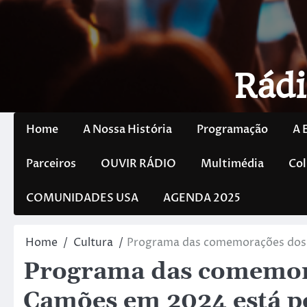
Rádi
Home
A Nossa História
Programação
A 
Parceiros
OUVIR RÁDIO
Multimédia
Col
COMUNIDADES USA
AGENDA 2025
Home
Cultura
Programa das comemorações dos 
Programa das comemor
Camões em 2024 está po