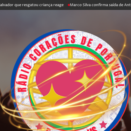
que resgatou criança reage
Marco Silva confirma saída de António Silva