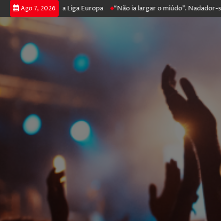
 prossegue na Liga Europa
“Não ia largar o miúdo”. Nadador-salvador 
Ago 7, 2026