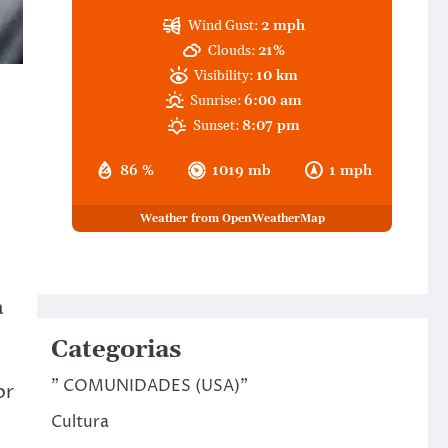
Wind Gust:
2 mph
Clouds:
21%
Visibility:
10 km
Sunrise:
6:00 am
Sunset:
8:07 pm
86 %
1019 mb
1 mph
Weather from OpenWeatherMap
a
Categorias
" COMUNIDADES (USA)"
or
Cultura