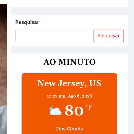
Pesquisar
Pesquisar
AO MINUTO
New Jersey, US
11:27 pm,
Ago 6, 2026
80
°F
Few Clouds