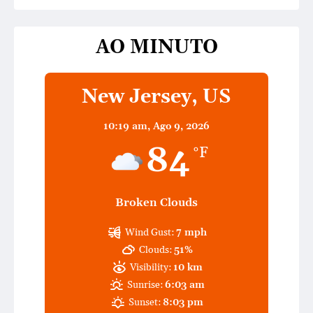
AO MINUTO
New Jersey, US
10:19 am,
Ago 9, 2026
84
°F
Broken Clouds
Wind Gust:
7 mph
Clouds:
51%
Visibility:
10 km
Sunrise:
6:03 am
Sunset:
8:03 pm