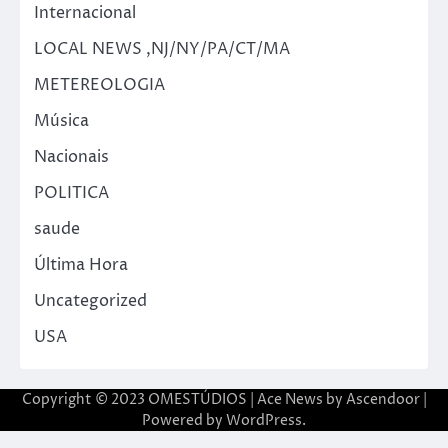
Internacional
LOCAL NEWS ,NJ/NY/PA/CT/MA
METEREOLOGIA
Música
Nacionais
POLITICA
saude
Última Hora
Uncategorized
USA
Copyright © 2023 OMESTÚDIOS | Ace News by
Ascendoor
|
Powered by
WordPress
.