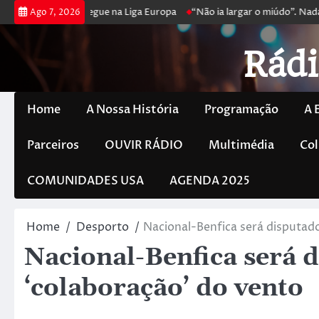
joga poker e prossegue na Liga Europa
“Não ia largar o miúdo”. Nadad
Ago 7, 2026
Rádi
Home
A Nossa História
Programação
A 
Parceiros
OUVIR RÁDIO
Multimédia
Col
COMUNIDADES USA
AGENDA 2025
Home
Desporto
Nacional-Benfica será disputad
Nacional-Benfica será 
‘colaboração’ do vento