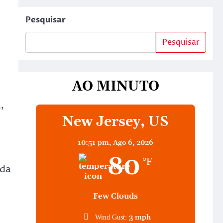
Pesquisar
Pesquisar
AO MINUTO
,
New Jersey, US
10:51 pm,
Ago 6, 2026
80
°F
 da
Few Clouds
3 mph
Wind Gust: