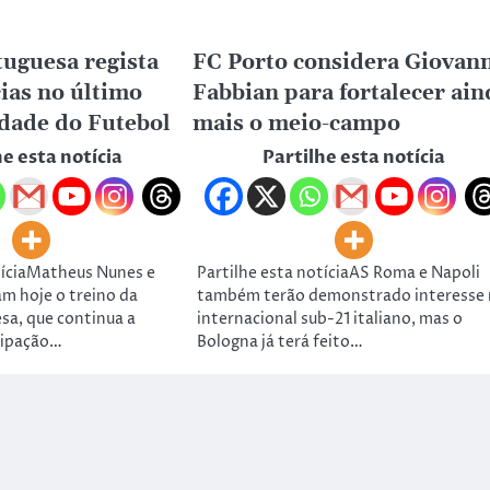
tuguesa regista
FC Porto considera Giovan
ias no último
Fabbian para fortalecer ain
idade do Futebol
mais o meio-campo
he esta notícia
Partilhe esta notícia
tíciaMatheus Nunes e
Partilhe esta notíciaAS Roma e Napoli
am hoje o treino da
também terão demonstrado interesse
sa, que continua a
internacional sub-21 italiano, mas o
cipação…
Bologna já terá feito…