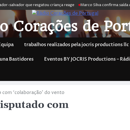
or-salvador que resgatou criança reage
Marco Silva confirma saída de 
o Corações de Por
Equipa
trabalhos realizados pela jocris productions llc
una Bastidores
Eventos BY JOCRIS Productions – Rádi
o com ‘colaboração’ do vento
disputado com