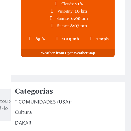
21%
Clouds:
10 km
Visibility:
6:00 am
Sunrise:
8:07 pm
Sunset:
85 %
1019 mb
1 mph
Weather from OpenWeatherMap
Categorias
stou
" COMUNIDADES (USA)"
ê-lo
Cultura
DAKAR