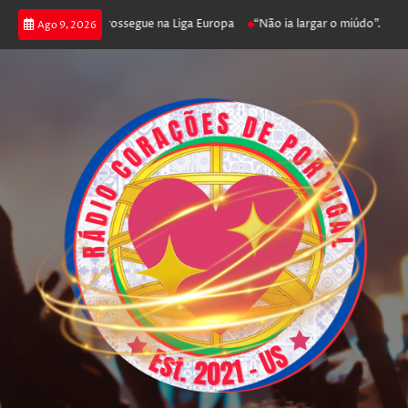
a joga poker e prossegue na Liga Europa
“Não ia largar o miúdo”. Nadador
Ago 9, 2026