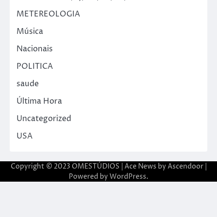
METEREOLOGIA
Música
Nacionais
POLITICA
saude
Última Hora
Uncategorized
USA
Copyright © 2023 OMESTÚDIOS | Ace News by
Ascendoor
|
Powered by
WordPress
.