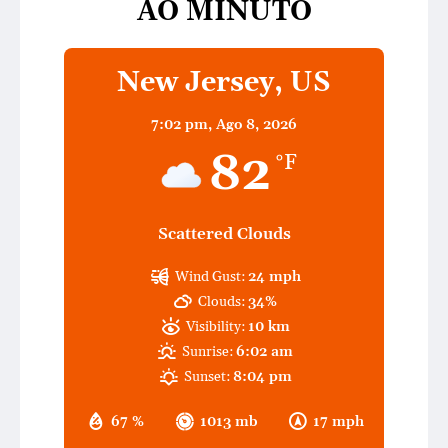
AO MINUTO
New Jersey, US
7:02 pm,
Ago 8, 2026
82
°F
Scattered Clouds
Wind Gust:
24 mph
Clouds:
34%
Visibility:
10 km
Sunrise:
6:02 am
Sunset:
8:04 pm
67 %
1013 mb
17 mph