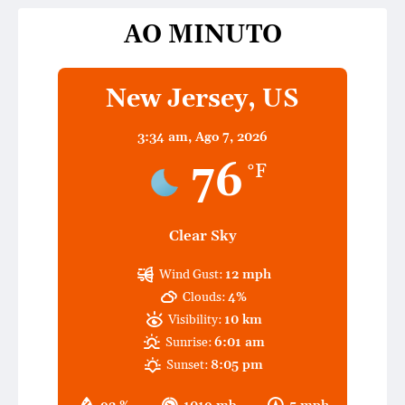
AO MINUTO
New Jersey, US
3:34 am,
Ago 7, 2026
76
°F
Clear Sky
Wind Gust:
12 mph
Clouds:
4%
Visibility:
10 km
Sunrise:
6:01 am
Sunset:
8:05 pm