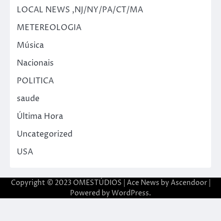
LOCAL NEWS ,NJ/NY/PA/CT/MA
METEREOLOGIA
Música
Nacionais
POLITICA
saude
Última Hora
Uncategorized
USA
Copyright © 2023 OMESTÚDIOS | Ace News by
Ascendoor
|
Powered by
WordPress
.