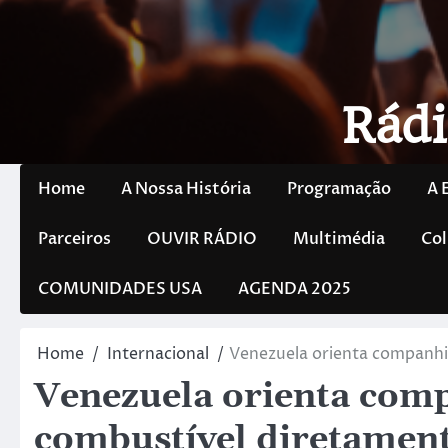
Rádi
Home
A Nossa História
Programação
A 
Parceiros
OUVIR RÁDIO
Multimédia
Col
COMUNIDADES USA
AGENDA 2025
Home
Internacional
Venezuela orienta companhi
Venezuela orienta comp
combustível diretamen