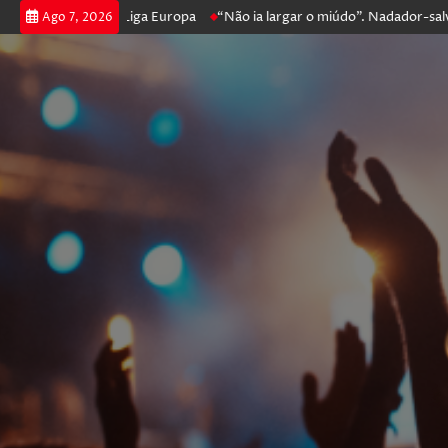
rossegue na Liga Europa
“Não ia largar o miúdo”. Nadador-salvador qu
Ago 7, 2026