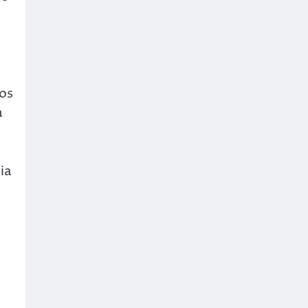
os
a
ia