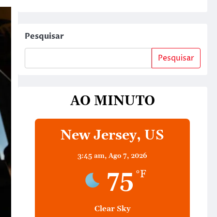
Pesquisar
Pesquisar
AO MINUTO
New Jersey, US
3:45 am,
Ago 7, 2026
75
°F
Clear Sky