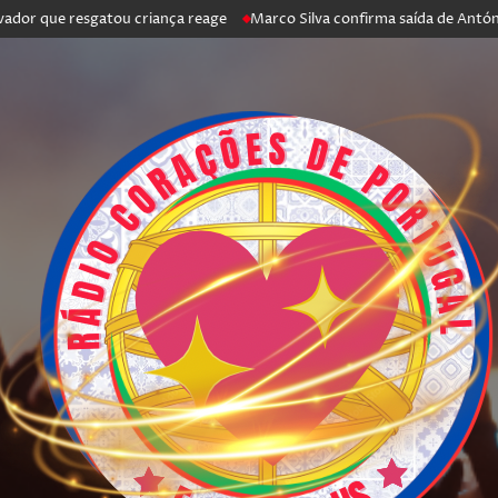
e resgatou criança reage
Marco Silva confirma saída de António Silva: 