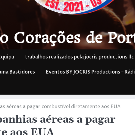
o Corações de Por
Equipa
trabalhos realizados pela jocris productions llc
una Bastidores
Eventos BY JOCRIS Productions – Rádi
as aéreas a pagar combustível diretamente aos EUA
anhias aéreas a pagar
te aos EUA