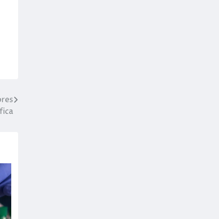
ores
fica