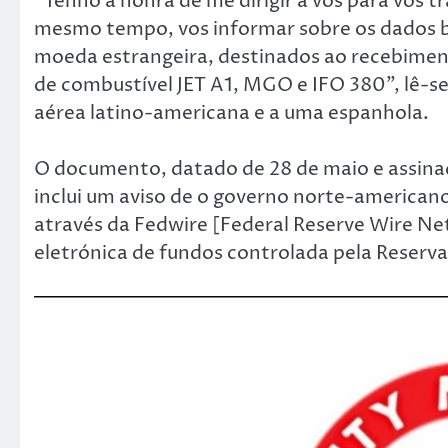
“Tenho a honra de me dirigir a vós para vos t
mesmo tempo, vos informar sobre os dados b
moeda estrangeira, destinados ao recebim
de combustível JET A1, MGO e IFO 380”, lê-
aérea latino-americana e a uma espanhola.
O documento, datado de 28 de maio e assina
inclui um aviso de o governo norte-america
através da Fedwire [Federal Reserve Wire Ne
eletrónica de fundos controlada pela Reserva