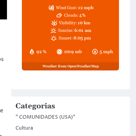
Wind Gust:
12 mph
Clouds:
4%
Visibility:
10 km
Sunrise:
6:01 am
Sunset:
8:05 pm
92 %
1019 mb
5 mph
os
Weather from OpenWeatherMap
Categorias
de
" COMUNIDADES (USA)"
Cultura