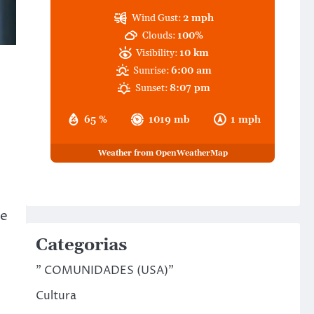
Wind Gust:
2 mph
Clouds:
100%
Visibility:
10 km
Sunrise:
6:00 am
Sunset:
8:07 pm
65 %
1019 mb
1 mph
Weather from OpenWeatherMap
de
Categorias
" COMUNIDADES (USA)"
Cultura