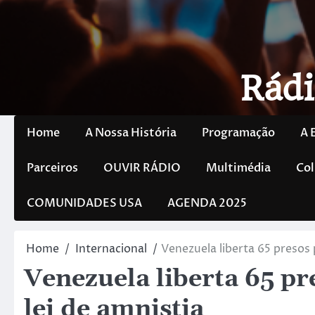
Rádi
Home
A Nossa História
Programação
A 
Parceiros
OUVIR RÁDIO
Multimédia
Col
COMUNIDADES USA
AGENDA 2025
Home
Internacional
Venezuela liberta 65 presos p
Venezuela liberta 65 pr
lei de amnistia