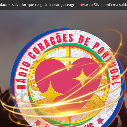
alvador que resgatou criança reage
Marco Silva confirma saída de Antó