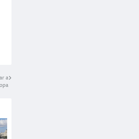
ar a
ropa