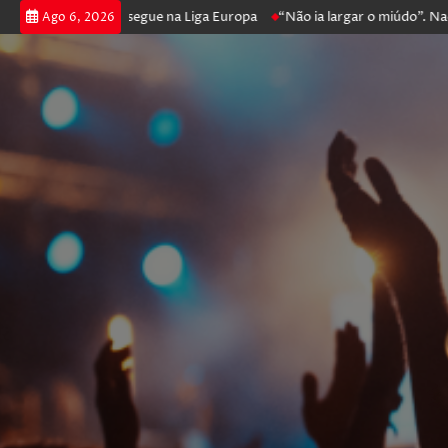
 poker e prossegue na Liga Europa
“Não ia largar o miúdo”. Nadador-s
Ago 6, 2026