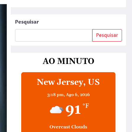
Pesquisar
Pesquisar
AO MINUTO
New Jersey, US
3:18 pm,
Ago 6, 2026
91
°F
Overcast Clouds