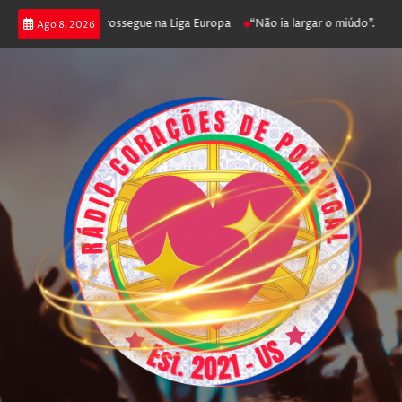
ica joga poker e prossegue na Liga Europa
“Não ia largar o miúdo”. Nadad
Ago 8, 2026