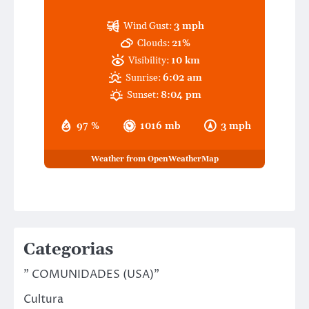
Wind Gust:
3 mph
Clouds:
21%
Visibility:
10 km
Sunrise:
6:02 am
Sunset:
8:04 pm
97 %
1016 mb
3 mph
Weather from OpenWeatherMap
Categorias
" COMUNIDADES (USA)"
Cultura