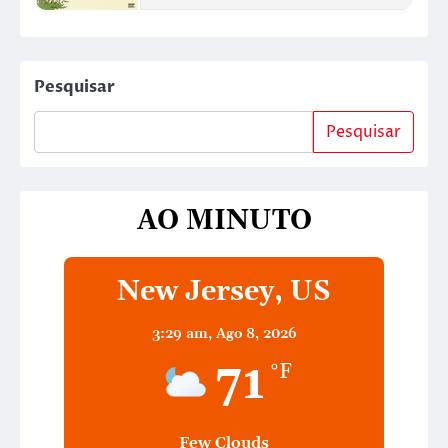
Pesquisar
Pesquisar
AO MINUTO
New Jersey, US
3:29 am,
Ago 8, 2026
71
°F
Few Clouds