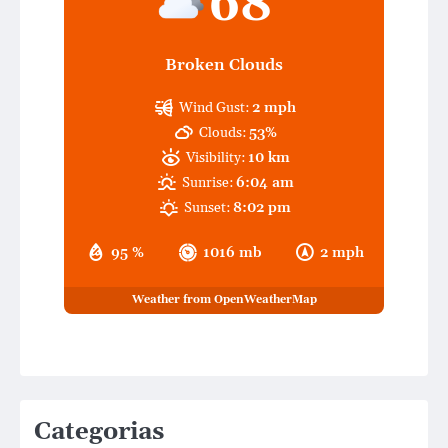
68
Broken Clouds
Wind Gust:
2 mph
Clouds:
53%
Visibility:
10 km
Sunrise:
6:04 am
Sunset:
8:02 pm
95 %
1016 mb
2 mph
Weather from OpenWeatherMap
Categorias