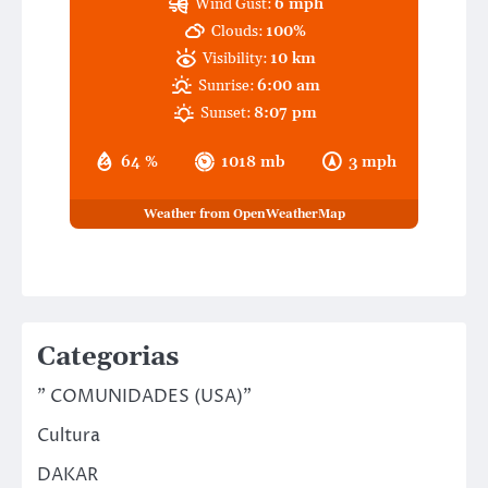
Wind Gust:
6 mph
Clouds:
100%
Visibility:
10 km
Sunrise:
6:00 am
Sunset:
8:07 pm
64 %
1018 mb
3 mph
Weather from OpenWeatherMap
Categorias
" COMUNIDADES (USA)"
Cultura
DAKAR