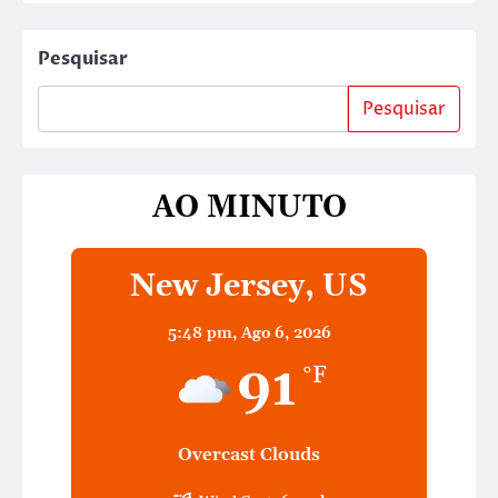
Pesquisar
Pesquisar
AO MINUTO
New Jersey, US
5:48 pm,
Ago 6, 2026
91
°F
Overcast Clouds