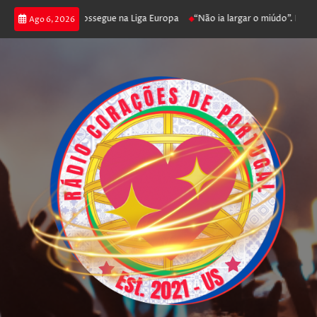
a joga poker e prossegue na Liga Europa
“Não ia largar o miúdo”. Nadador
Ago 6, 2026