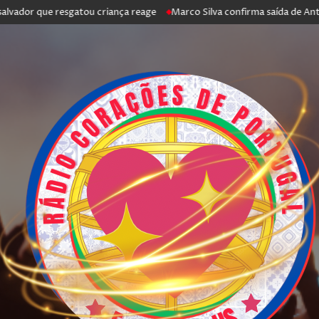
que resgatou criança reage
Marco Silva confirma saída de António Silva