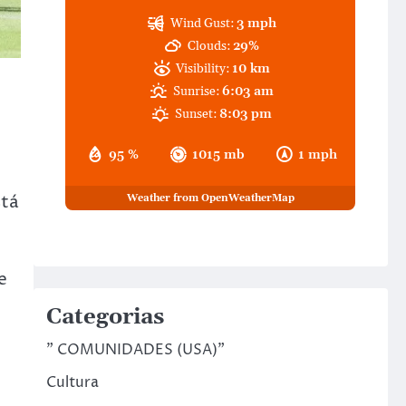
Wind Gust:
3 mph
Clouds:
29%
Visibility:
10 km
Sunrise:
6:03 am
Sunset:
8:03 pm
95 %
1015 mb
1 mph
stá
Weather from OpenWeatherMap
e
Categorias
" COMUNIDADES (USA)"
Cultura