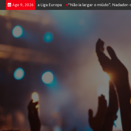
 prossegue na Liga Europa
“Não ia largar o miúdo”. Nadador-salvador 
Ago 9, 2026