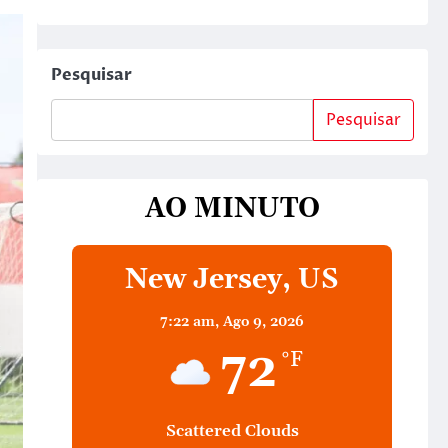
Pesquisar
Pesquisar
AO MINUTO
New Jersey, US
7:22 am,
Ago 9, 2026
72
°F
Scattered Clouds