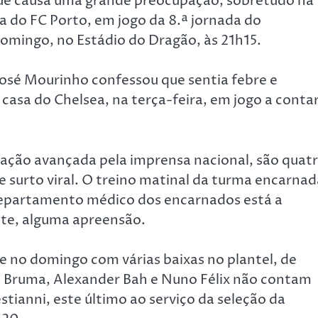
que causa uma grande preocupação, sobretudo na
a do FC Porto, em jogo da 8.ª jornada do
omingo, no Estádio do Dragão, às 21h15.
 José Mourinho confessou que sentia febre e
casa do Chelsea, na terça-feira, em jogo a conta
mação avançada pela imprensa nacional, são quat
e surto viral. O treino matinal da turma encarnad
 departamento médico dos encarnados está a
nte, alguma apreensão.
se no domingo com várias baixas no plantel, de
a, Bruma, Alexander Bah e Nuno Félix não contam
tianni, este último ao serviço da seleção da