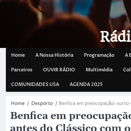
Rádi
Home
A Nossa História
Programação
A 
Parceiros
OUVIR RÁDIO
Multimédia
Col
COMUNIDADES USA
AGENDA 2025
Home
Desporto
Benfica em preocupação: surto v
Benfica em preocupação:
antes do Clássico com 