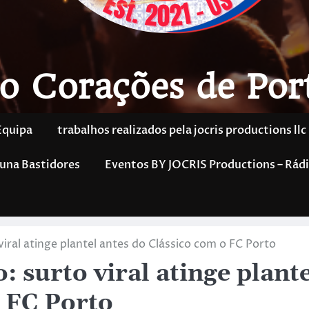
o Corações de Por
Equipa
trabalhos realizados pela jocris productions llc
una Bastidores
Eventos BY JOCRIS Productions – Rádi
iral atinge plantel antes do Clássico com o FC Porto
 surto viral atinge plante
o FC Porto