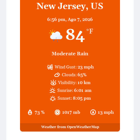
New Jersey, US
6:56 pm,
Ago 7, 2026
84
°F
Moderate Rain
Wind Gust:
23 mph
Clouds:
65%
Visibility:
10 km
Sunrise:
6:01 am
Sunset:
8:05 pm
73 %
1017 mb
13 mph
Weather from OpenWeatherMap