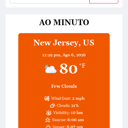
AO MINUTO
New Jersey, US
11:29 pm,
Ago 6, 2026
80
°F
Few Clouds
Wind Gust:
2 mph
Clouds:
21%
Visibility:
10 km
Sunrise:
6:00 am
Sunset:
8:07 pm