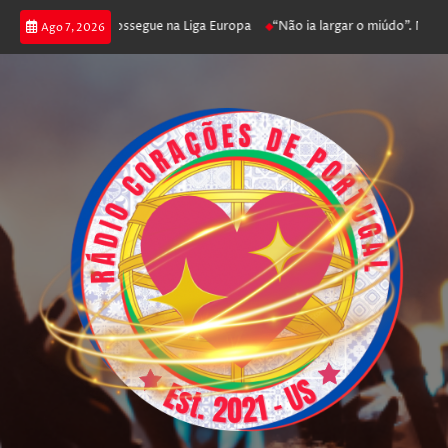
 joga poker e prossegue na Liga Europa
“Não ia largar o miúdo”. Nadador
Ago 7, 2026