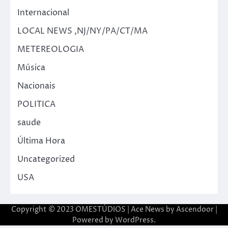
Internacional
LOCAL NEWS ,NJ/NY/PA/CT/MA
METEREOLOGIA
Música
Nacionais
POLITICA
saude
Última Hora
Uncategorized
USA
Copyright © 2023 OMESTÚDIOS | Ace News by
Ascendoor
|
Powered by
WordPress
.