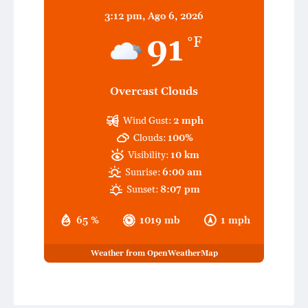
3:12 pm,
Ago 6, 2026
91
°F
Overcast Clouds
Wind Gust:
2 mph
Clouds:
100%
Visibility:
10 km
Sunrise:
6:00 am
Sunset:
8:07 pm
65 %
1019 mb
1 mph
Weather from OpenWeatherMap