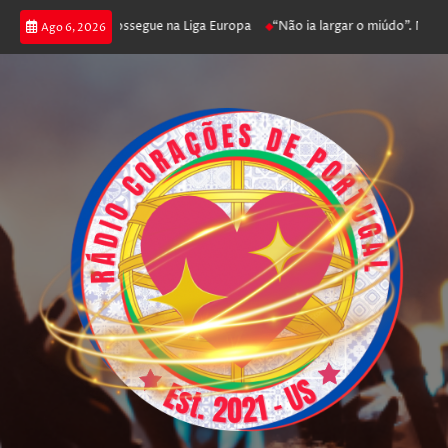
a joga poker e prossegue na Liga Europa
“Não ia largar o miúdo”. Nadador
Ago 6, 2026