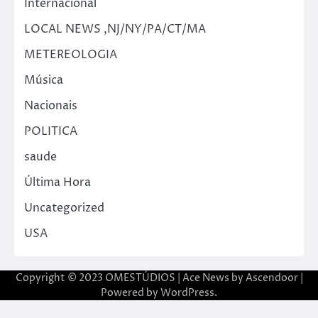
Internacional
LOCAL NEWS ,NJ/NY/PA/CT/MA
METEREOLOGIA
Música
Nacionais
POLITICA
saude
Última Hora
Uncategorized
USA
Copyright © 2023 OMESTÚDIOS | Ace News by
Ascendoor
|
Powered by
WordPress
.