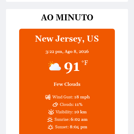
AO MINUTO
New Jersey, US
3:22 pm,
Ago 8, 2026
91
°F
Few Clouds
Wind Gust:
18 mph
Clouds:
11%
Visibility:
10 km
Sunrise:
6:02 am
Sunset:
8:04 pm