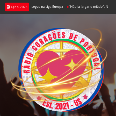
oga poker e prossegue na Liga Europa
“Não ia largar o miúdo”. Nadador-sa
Ago 8, 2026