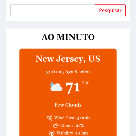
Pesquisar
AO MINUTO
New Jersey, US
3:10 am,
Ago 8, 2026
71
°F
Few Clouds
Wind Gust:
3 mph
Clouds:
21%
Visibility:
10 km