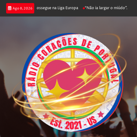
a joga poker e prossegue na Liga Europa
“Não ia largar o miúdo”. Nadador
Ago 8, 2026