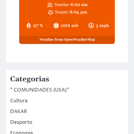
Sunrise:
6:02 am
Sunset:
8:04 pm
97 %
1016 mb
3 mph
Weather from OpenWeatherMap
Categorias
" COMUNIDADES (USA)"
Cultura
DAKAR
Desporto
Economia