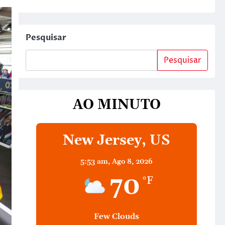
Pesquisar
Pesquisar
AO MINUTO
New Jersey, US
5:53 am,
Ago 8, 2026
70
°F
Few Clouds