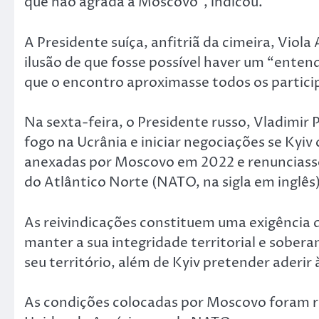
que não agrada a Moscovo”, indicou.
A Presidente suíça, anfitriã da cimeira, Vio
ilusão de que fosse possível haver um “enten
que o encontro aproximasse todos os partici
Na sexta-feira, o Presidente russo, Vladimi
fogo na Ucrânia e iniciar negociações se Kyiv
anexadas por Moscovo em 2022 e renunciasse
do Atlântico Norte (NATO, na sigla em inglês)
As reivindicações constituem uma exigência de
manter a sua integridade territorial e sobera
seu território, além de Kyiv pretender aderir à
As condições colocadas por Moscovo foram re