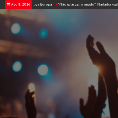
ossegue na Liga Europa
“Não ia largar o miúdo”. Nadador-salvador que
Ago 8, 2026