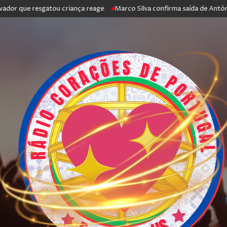
 resgatou criança reage
Marco Silva confirma saída de António Silva: “