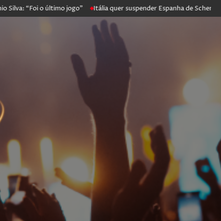
Foi o último jogo”
Itália quer suspender Espanha de Schengen. Madri