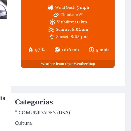
Wind Gust:
5 mph
Clouds:
16%
Visibility:
10 km
Sunrise:
6:02 am
Sunset:
8:04 pm
97 %
1016 mb
5 mph
Weather from OpenWeatherMap
ia
Categorias
" COMUNIDADES (USA)"
Cultura