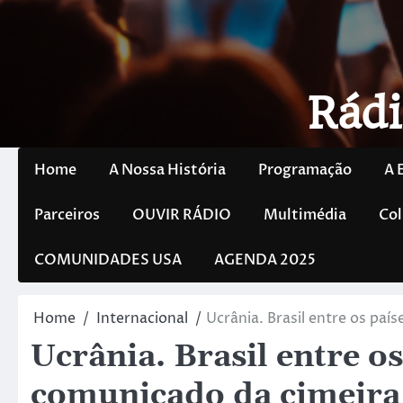
Rádi
Home
A Nossa História
Programação
A 
Parceiros
OUVIR RÁDIO
Multimédia
Col
COMUNIDADES USA
AGENDA 2025
Home
Internacional
Ucrânia. Brasil entre os pa
Ucrânia. Brasil entre o
comunicado da cimeira