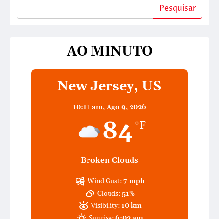
Pesquisar
AO MINUTO
New Jersey, US
10:11 am,
Ago 9, 2026
84
°F
Broken Clouds
Wind Gust:
7 mph
Clouds:
51%
Visibility:
10 km
Sunrise:
6:03 am