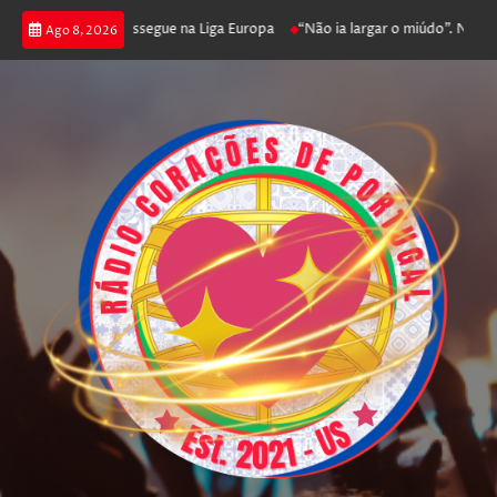
joga poker e prossegue na Liga Europa
“Não ia largar o miúdo”. Nadador-
Ago 8, 2026