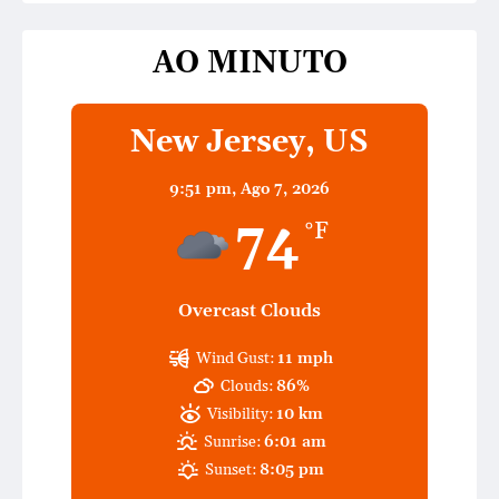
AO MINUTO
New Jersey, US
9:51 pm,
Ago 7, 2026
74
°F
Overcast Clouds
Wind Gust:
11 mph
Clouds:
86%
Visibility:
10 km
Sunrise:
6:01 am
Sunset:
8:05 pm