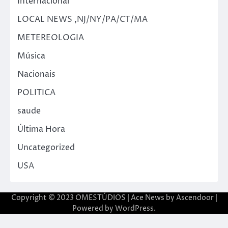
Internacional
LOCAL NEWS ,NJ/NY/PA/CT/MA
METEREOLOGIA
Música
Nacionais
POLITICA
saude
Última Hora
Uncategorized
USA
Copyright © 2023 OMESTÚDIOS | Ace News by
Ascendoor
|
Powered by
WordPress
.