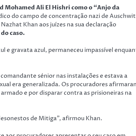
d Mohamed Ali El Hishri como o “Anjo da
ico do campo de concentração nazi de Auschwit
 Nazhat Khan aos juízes na sua declaração
 do caso.
ul e gravata azul, permaneceu impassível enquan
 comandante sénior nas instalações e estava a
exual era generalizada. Os procuradores afirmara
 armado e por disparar contra as prisioneiras na
desonestos de Mitiga”, afirmou Khan.
e aos procuradores apresentar o seu caso em