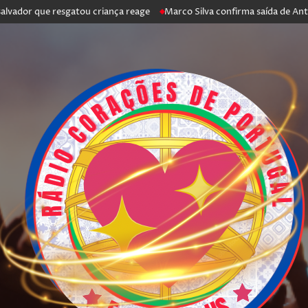
ue resgatou criança reage
Marco Silva confirma saída de António Silva