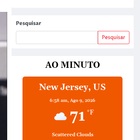
Pesquisar
Pesquisar
AO MINUTO
New Jersey, US
6:58 am,
Ago 9, 2026
71
°F
Scattered Clouds