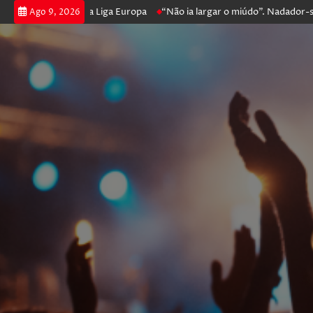
 prossegue na Liga Europa
“Não ia largar o miúdo”. Nadador-salvador q
Ago 9, 2026