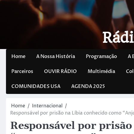
Rádi
Home
A Nossa História
Programação
A 
Parceiros
OUVIR RÁDIO
Multimédia
Col
COMUNIDADES USA
AGENDA 2025
Home
Internacional
Responsável por prisão na Líbia conhecido como “An
Responsável por prisão