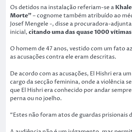
Os detidos na instalação referiam-se a
Khale
Morte”
– cognome também atribuído ao méd
Josef Mengele -, disse a procuradora-adjunta
inicial,
citando uma das quase 1000 vítimas
O homem de 47 anos, vestido com um fato az
as acusações contra ele eram descritas.
De acordo com as acusações, El Hishri era um
cargo da secção feminina, onde a violência s
que El Hishri era conhecido por andar sempre
perna ou no joelho.
“Estes não foram atos de guardas prisionais 
A audiência não é um julgamento, mas permit