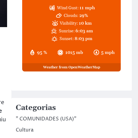
Wind Gust:
11 mph
Clouds:
29%
Visibility:
10 km
Sunrise:
6:03 am
Sunset:
8:03 pm
95 %
1015 mb
5 mph
Weather from OpenWeatherMap
re
Categorias
e
uiu
" COMUNIDADES (USA)"
Cultura