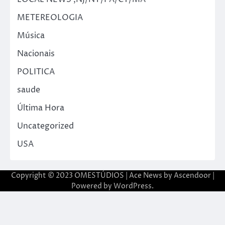
METEREOLOGIA
Música
Nacionais
POLITICA
saude
Última Hora
Uncategorized
USA
Copyright © 2023 OMESTÚDIOS | Ace News by
Ascendoor
|
Powered by
WordPress
.