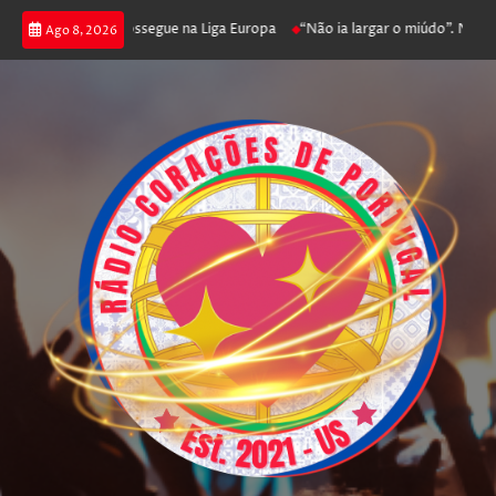
 joga poker e prossegue na Liga Europa
“Não ia largar o miúdo”. Nadador-
Ago 8, 2026