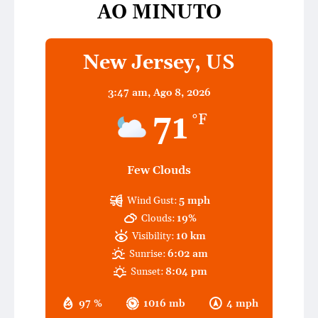
AO MINUTO
New Jersey, US
3:47 am,
Ago 8, 2026
71
°F
Few Clouds
Wind Gust:
5 mph
Clouds:
19%
Visibility:
10 km
Sunrise:
6:02 am
Sunset:
8:04 pm
97 %
1016 mb
4 mph