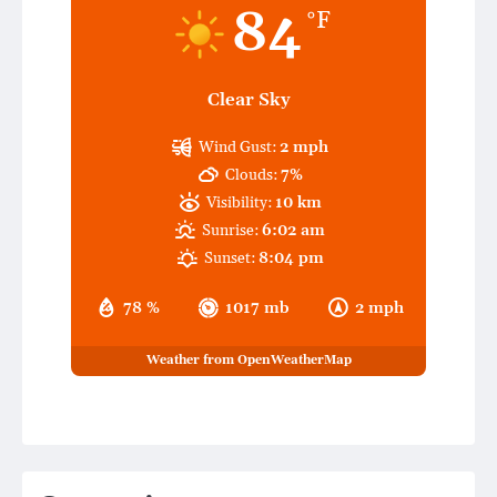
84
°F
Clear Sky
Wind Gust:
2 mph
Clouds:
7%
Visibility:
10 km
Sunrise:
6:02 am
Sunset:
8:04 pm
78 %
1017 mb
2 mph
Weather from OpenWeatherMap