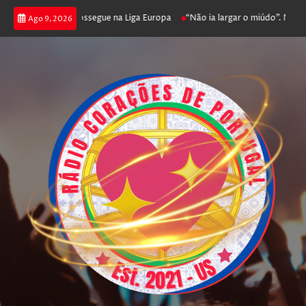
 joga poker e prossegue na Liga Europa
“Não ia largar o miúdo”. Nadador
Ago 9, 2026