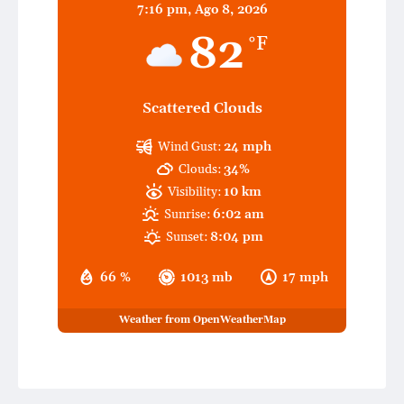
7:16 pm,
Ago 8, 2026
82
°F
Scattered Clouds
Wind Gust:
24 mph
Clouds:
34%
Visibility:
10 km
Sunrise:
6:02 am
Sunset:
8:04 pm
66 %
1013 mb
17 mph
Weather from OpenWeatherMap