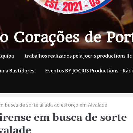
o Corações de Por
Equipa
trabalhos realizados pela jocris productions llc
una Bastidores
Eventos BY JOCRIS Productions – Rádi
m busca de sorte aliada ao esforço em Alvalade
irense em busca de sorte
valade