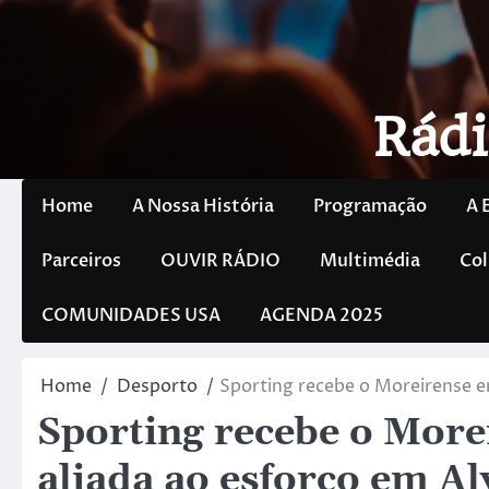
Rádi
Home
A Nossa História
Programação
A 
Parceiros
OUVIR RÁDIO
Multimédia
Col
COMUNIDADES USA
AGENDA 2025
Home
Desporto
Sporting recebe o Moreirense e
Sporting recebe o More
aliada ao esforço em Al