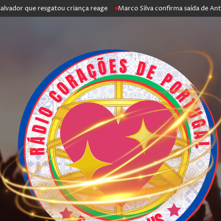
ue resgatou criança reage
Marco Silva confirma saída de António Silva: