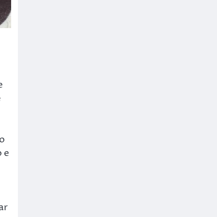
e
e
vo
o e
ar