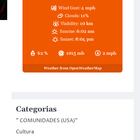
Wind Gust:
4 mph
Clouds:
11%
Visibility:
10 km
Sunrise:
6:02 am
Sunset:
8:04 pm
62 %
1015 mb
2 mph
Weather from OpenWeatherMap
Categorias
" COMUNIDADES (USA)"
Cultura