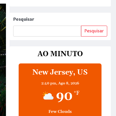
Pesquisar
Pesquisar
AO MINUTO
New Jersey, US
2:40 pm,
Ago 8, 2026
90
°F
Few Clouds