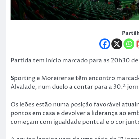
Partil
Partida tem início marcado para as 20h30 des
S
porting e Moreirense têm encontro marcado 
Alvalade, num duelo a contar para a 30.ª jornad
Os leões estão numa posição favorável atualm
pontos em casa e devolver a liderança ao emb
começam com igualdade pontual e o conjunto 