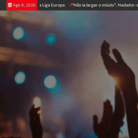
prossegue na Liga Europa
“Não ia largar o miúdo”. Nadador-salvador q
Ago 8, 2026