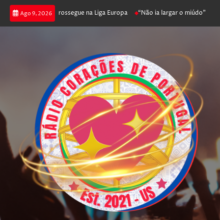
fica joga poker e prossegue na Liga Europa
“Não ia largar o miúdo”. Nada
Ago 9, 2026