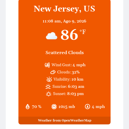
New Jersey, US
11:08 am,
Ago 9, 2026
86
°F
Scattered Clouds
Wind Gust:
4 mph
Clouds:
32%
Visibility:
10 km
Sunrise:
6:03 am
Sunset:
8:03 pm
70 %
1015 mb
4 mph
Weather from OpenWeatherMap