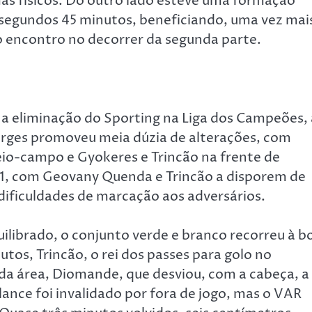
as físicos. Do outro lado esteve uma formação
s segundos 45 minutos, beneficiando, uma vez mai
o encontro no decorrer da segunda parte.
 a eliminação do Sporting na Liga dos Campeões, 
orges promoveu meia dúzia de alterações, com
io-campo e Gyokeres e Trincão na frente de
1, com Geovany Quenda e Trincão a disporem de
 dificuldades de marcação aos adversários.
ilibrado, o conjunto verde e branco recorreu à b
tos, Trincão, o rei dos passes para golo no
da área, Diomande, que desviou, com a cabeça, a
lance foi invalidado por fora de jogo, mas o VAR