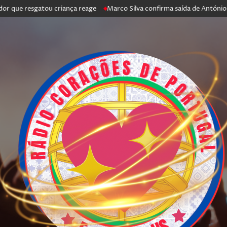
resgatou criança reage
Marco Silva confirma saída de António Silva: “F