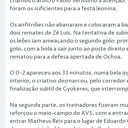
chamou o árbitro Fábio Veríssimo à atenção. 
foram os suficientes para a festa leonina.
Os anfitriões não abanaram e colocaram a bal
dois remates de Zé Luís. Na tentativa de sub
os leões iam ameaçando o segundo golo: prim
golo, com a bola a sair junto ao poste direit
rematou para a defesa apertada de Ochoa.
O 0-2 apareceu aos 33 minutos, numa bela jog
interior, o criativo desmarcou, pelo corredor
finalização subtil de Gyokeres, que interro
Na segunda parte, os treinadores fizeram mud
reforçou o meio-campo do AVS, com a entra
entrar Matheus Reis para o lugar de Eduardo