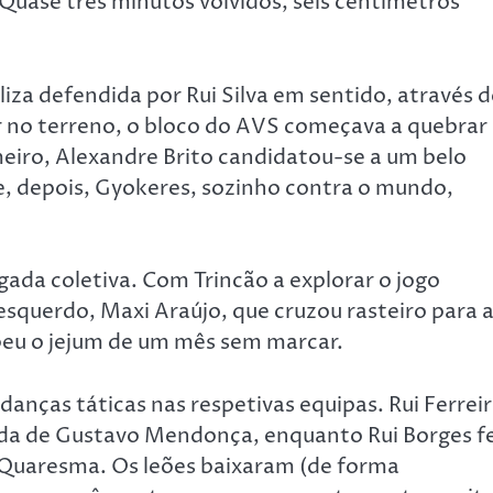
Quase três minutos volvidos, seis centímetros
iza defendida por Rui Silva em sentido, através d
ir no terreno, o bloco do AVS começava a quebrar
eiro, Alexandre Brito candidatou-se a um belo
o e, depois, Gyokeres, sozinho contra o mundo,
ada coletiva. Com Trincão a explorar o jogo
 esquerdo, Maxi Araújo, que cruzou rasteiro para 
mpeu o jejum de um mês sem marcar.
anças táticas nas respetivas equipas. Rui Ferrei
da de Gustavo Mendonça, enquanto Rui Borges f
 Quaresma. Os leões baixaram (de forma