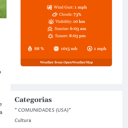
Wind Gust:
1 mph
Clouds:
73%
Visibility:
10 km
Sunrise:
6:03 am
Sunset:
8:03 pm
88 %
1015 mb
1 mph
Weather from OpenWeatherMap
o
Categorias
e
" COMUNIDADES (USA)"
a
Cultura