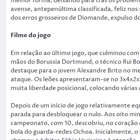
melhor forma, deixando para trás os problem
avense, antepenúltima classificada, feliz no
dos erros grosseiros de Diomande, expulso d
Filme do jogo
Em relação ao último jogo, que culminou com
mãos do Borussia Dortmund, o técnico Rui B
destaque para o jovem Alexandre Brito no me
ataque. Os leões apresentaram-se no 3x4x2x
muita liberdade posicional, colocando várias
Depois de um início de jogo relativamente equ
parada para desbloquear o nulo. Aos oito minu
campeonato, com 10, descobriu, no coração 
bola do guarda-redes Ochoa. Inicialmente, o 