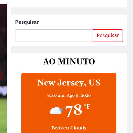
Pesquisar
Pesquisar
AO MINUTO
New Jersey, US
8:40 am,
Ago 9, 2026
78
°F
Broken Clouds