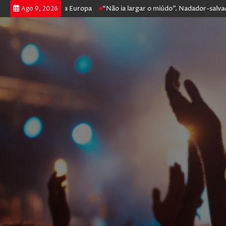
ssegue na Liga Europa
“Não ia largar o miúdo”. Nadador-salvador que 
Ago 9, 2026