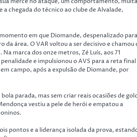
à sua mercê no ataque, um comportamento, muit
 a chegada do técnico ao clube de Alvalade,
o momento em que Diomande, despenalizado par
ro da área. O VAR voltou a ser decisivo e chamou 
o. Na marca dos onze metros, Zé Luís, aos 71
penalidade e impulsionou o AVS para a reta final
 em campo, após a expulsão de Diomande, por
 bola parada, mas sem criar reais ocasiões de gol
ndonça vestiu a pele de herói e empatou a
eoninos.
dois pontos e a liderança isolada da prova, estand