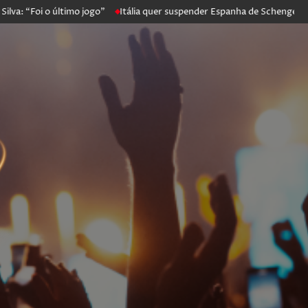
oi o último jogo”
Itália quer suspender Espanha de Schengen. Madrid