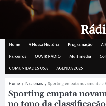
Rádi
Home
A Nossa História
Programação
A 
Parceiros
OUVIR RÁDIO
Multimédia
Col
COMUNIDADES USA
AGENDA 2025
Home
Nacionais
Sporting empata novamente e Be
Sporting empata novame
no topo da classificação