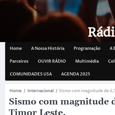
Rádi
Home
A Nossa História
Programação
A 
Parceiros
OUVIR RÁDIO
Multimédia
Col
COMUNIDADES USA
AGENDA 2025
Home
Internacional
Sismo com magnitude de 6,1 
Sismo com magnitude de
Timor Leste.