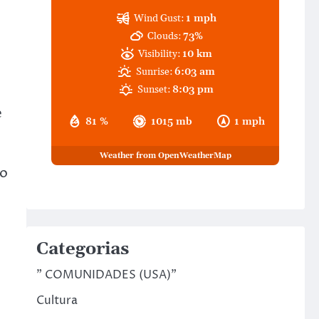
Wind Gust:
1 mph
Clouds:
73%
Visibility:
10 km
Sunrise:
6:03 am
Sunset:
8:03 pm
e
81 %
1015 mb
1 mph
Weather from OpenWeatherMap
co
Categorias
" COMUNIDADES (USA)"
Cultura