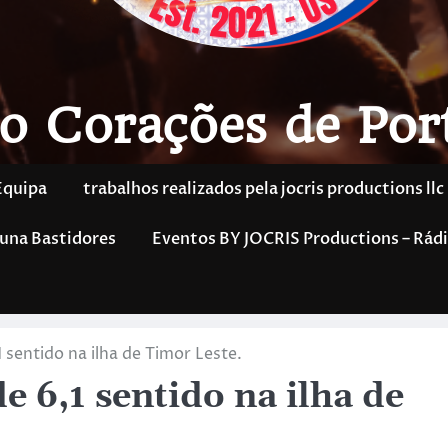
o Corações de Por
Equipa
trabalhos realizados pela jocris productions llc
una Bastidores
Eventos BY JOCRIS Productions – Rádi
sentido na ilha de Timor Leste.
 6,1 sentido na ilha de