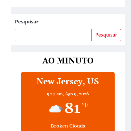
Pesquisar
Pesquisar
AO MINUTO
New Jersey, US
9:17 am,
Ago 9, 2026
81
°F
Broken Clouds