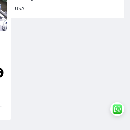
USA
z…
rdPress
.