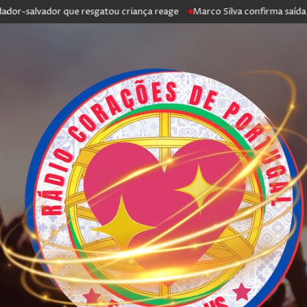
-salvador que resgatou criança reage
Marco Silva confirma saída de An