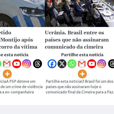
tido
Ucrânia. Brasil entre os
 Montijo após
países que não assinaram
corro da vítima
comunicado da cimeira
he esta notícia
Partilhe esta notícia
tíciaA PSP deteve um
Partilhe esta notíciaO Brasil foi um dos
de um crime de violência
países que não assinaram hoje o
a a ex-companheira
comunicado final da Cimeira para a Pa
ht © 2023 OMESTÚDIOS | Ace News by
Ascendoor
| Powered by
Wo