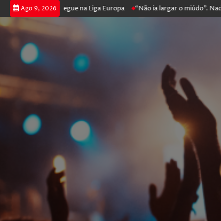
oga poker e prossegue na Liga Europa
“Não ia largar o miúdo”. Nadador
Ago 9, 2026