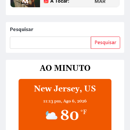
Pesquisar
Pesquisar
AO MINUTO
New Jersey, US
11:13 pm,
Ago 6, 2026
80
°F