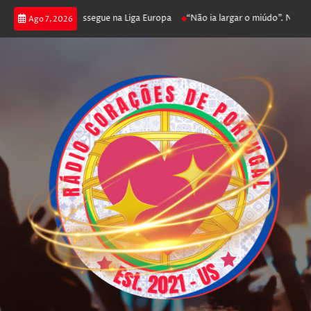
 joga poker e prossegue na Liga Europa
“Não ia largar o miúdo”. Nadador-
Ago 7, 2026