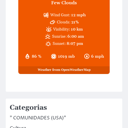
Few Clouds
Wind Gust:
12 mph
Clouds:
21%
Visibility:
10 km
Sunrise:
6:00 am
Sunset:
8:07 pm
86 %
1019 mb
6 mph
Weather from OpenWeatherMap
Categorias
" COMUNIDADES (USA)"