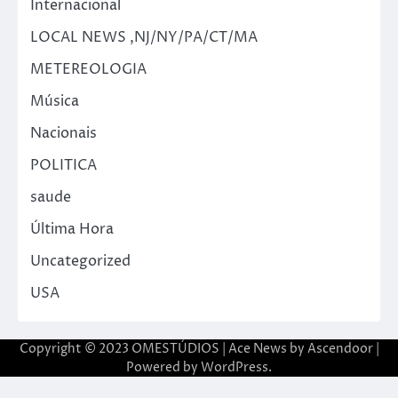
Internacional
LOCAL NEWS ,NJ/NY/PA/CT/MA
METEREOLOGIA
Música
Nacionais
POLITICA
saude
Última Hora
Uncategorized
USA
Copyright © 2023 OMESTÚDIOS | Ace News by
Ascendoor
|
Powered by
WordPress
.