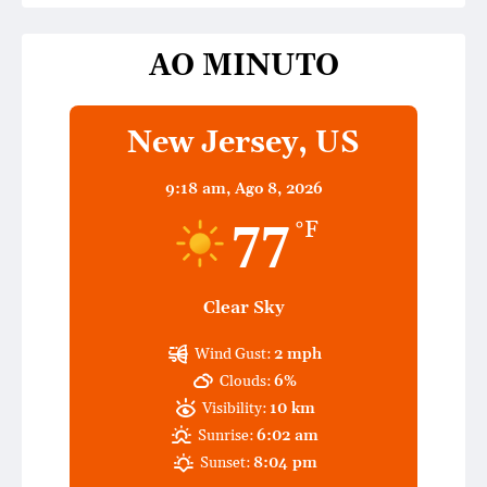
AO MINUTO
New Jersey, US
9:18 am,
Ago 8, 2026
77
°F
Clear Sky
Wind Gust:
2 mph
Clouds:
6%
Visibility:
10 km
Sunrise:
6:02 am
Sunset:
8:04 pm