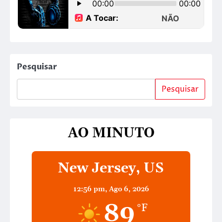
Pesquisar
Pesquisar
AO MINUTO
New Jersey, US
12:56 pm,
Ago 6, 2026
89
°F