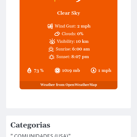
Clear Sky
Wind Gust:
2 mph
Clouds:
0%
Visibility:
10 km
Sunrise:
6:00 am
Sunset:
8:07 pm
73 %
1019 mb
1 mph
Weather from OpenWeatherMap
Categorias
" COMUNIDADES (USA)"