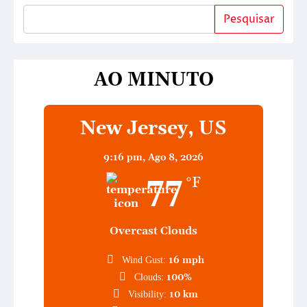
Pesquisar
AO MINUTO
New Jersey, US
9:16 pm,
Ago 8, 2026
77
°F
Overcast Clouds
16 mph
Wind Gust:
100%
Clouds:
10 km
Visibility: