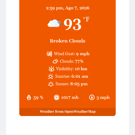
2:59 pm,
Ago 7, 2026
93
°F
Broken Clouds
Wind Gust:
9 mph
Clouds:
77%
Visibility:
10 km
Sunrise:
6:01 am
Sunset:
8:05 pm
59 %
1017 mb
3 mph
Weather from OpenWeatherMap