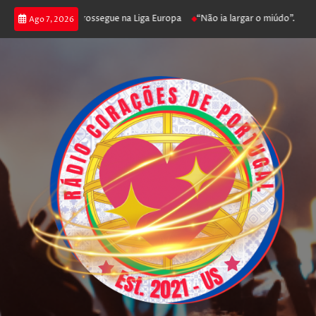
ca joga poker e prossegue na Liga Europa
“Não ia largar o miúdo”. Nadado
Ago 7, 2026