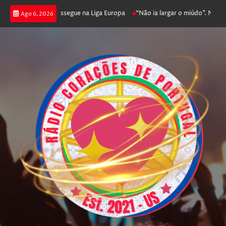
oga poker e prossegue na Liga Europa
“Não ia largar o miúdo”. Nadador-s
Ago 6, 2026