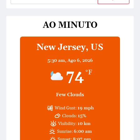
AO MINUTO
New Jersey, US
5:30 am,
Ago 6, 2026
74
°F
Few Clouds
Wind Gust:
19 mph
Clouds:
15%
Visibility:
10 km
Sunrise:
6:00 am
Sunset:
8:07 pm