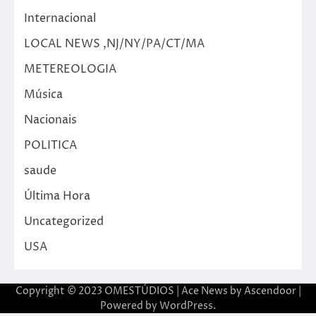
Internacional
LOCAL NEWS ,NJ/NY/PA/CT/MA
METEREOLOGIA
Música
Nacionais
POLITICA
saude
Última Hora
Uncategorized
USA
Copyright © 2023 OMESTÚDIOS | Ace News by
Ascendoor
|
Powered by
WordPress
.