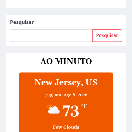
Pesquisar
Pesquisar
AO MINUTO
New Jersey, US
7:39 am,
Ago 8, 2026
73
°F
Few Clouds