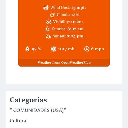
Wind Gust:
13 mph
Clouds:
14%
Visibility:
10 km
Sunrise:
6:02 am
Sunset:
8:04 pm
97 %
1017 mb
6 mph
Weather from OpenWeatherMap
Categorias
" COMUNIDADES (USA)"
Cultura