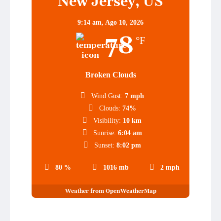
New Jersey, US
9:14 am,
Ago 10, 2026
78
°F
Broken Clouds
Wind Gust:
7 mph
Clouds:
74%
Visibility:
10 km
Sunrise:
6:04 am
Sunset:
8:02 pm
80 %
1016 mb
2 mph
Weather from OpenWeatherMap