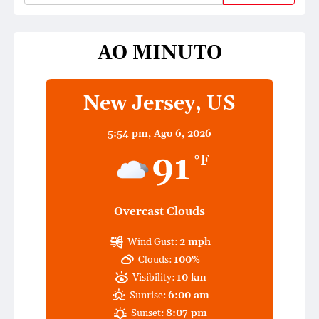
AO MINUTO
New Jersey, US
5:54 pm,
Ago 6, 2026
91
°F
Overcast Clouds
Wind Gust:
2 mph
Clouds:
100%
Visibility:
10 km
Sunrise:
6:00 am
Sunset:
8:07 pm