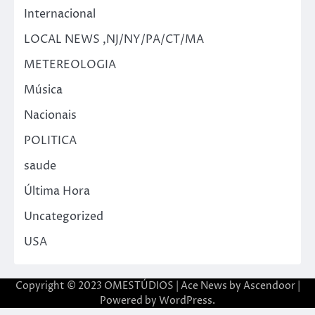
Internacional
LOCAL NEWS ,NJ/NY/PA/CT/MA
METEREOLOGIA
Música
Nacionais
POLITICA
saude
Última Hora
Uncategorized
USA
Copyright © 2023 OMESTÚDIOS | Ace News by
Ascendoor
|
Powered by
WordPress
.