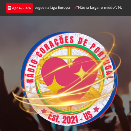
oga poker e prossegue na Liga Europa
“Não ia largar o miúdo”. Nadador-s
Ago 6, 2026