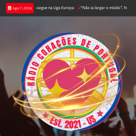
 joga poker e prossegue na Liga Europa
“Não ia largar o miúdo”. Nadador-
Ago 7, 2026