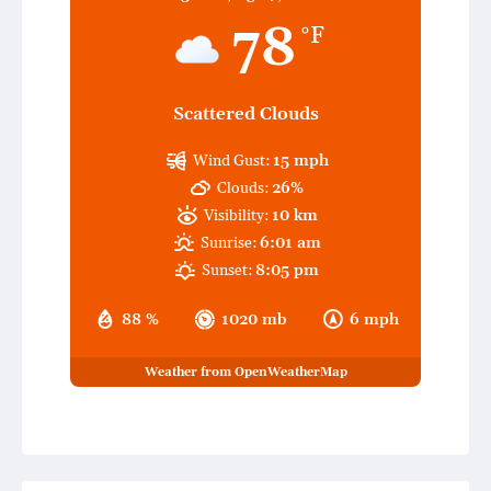
78
°F
Scattered Clouds
Wind Gust:
15 mph
Clouds:
26%
Visibility:
10 km
Sunrise:
6:01 am
Sunset:
8:05 pm
88 %
1020 mb
6 mph
Weather from OpenWeatherMap