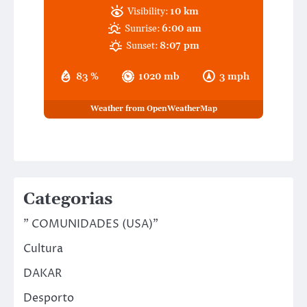
Visibility:
10 km
Sunrise:
6:00 am
Sunset:
8:07 pm
83 %
1020 mb
3 mph
Weather from OpenWeatherMap
Categorias
" COMUNIDADES (USA)"
Cultura
DAKAR
Desporto