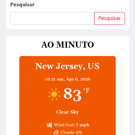
Pesquisar
Pesquisar
AO MINUTO
New Jersey, US
10:21 am,
Ago 6, 2026
83
°F
Clear Sky
Wind Gust:
7 mph
Clouds:
0%