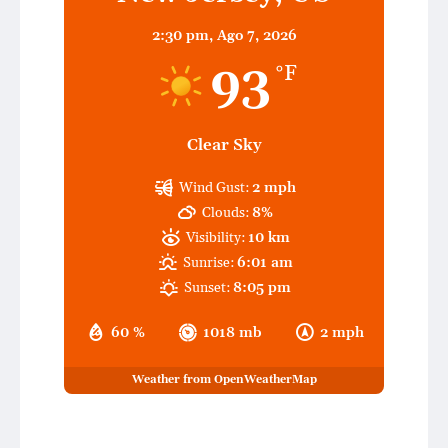
2:30 pm,
Ago 7, 2026
93
°F
Clear Sky
Wind Gust:
2 mph
Clouds:
8%
Visibility:
10 km
Sunrise:
6:01 am
Sunset:
8:05 pm
60 %
1018 mb
2 mph
Weather from OpenWeatherMap