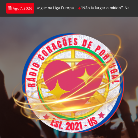
joga poker e prossegue na Liga Europa
“Não ia largar o miúdo”. Nadador-s
Ago 7, 2026