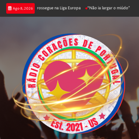
ca joga poker e prossegue na Liga Europa
“Não ia largar o miúdo”. Nadado
Ago 8, 2026