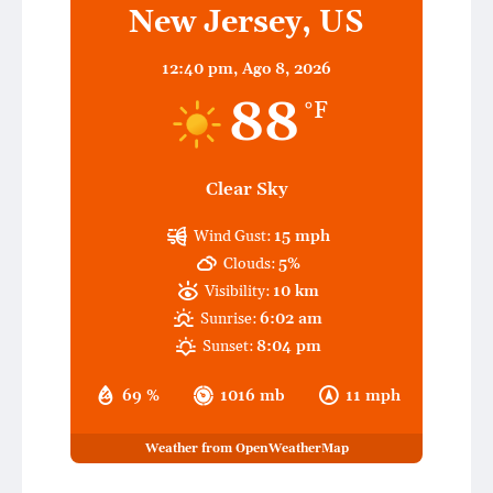
New Jersey, US
12:40 pm,
Ago 8, 2026
88
°F
Clear Sky
Wind Gust:
15 mph
Clouds:
5%
Visibility:
10 km
Sunrise:
6:02 am
Sunset:
8:04 pm
69 %
1016 mb
11 mph
Weather from OpenWeatherMap