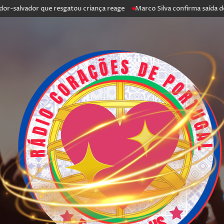
vador que resgatou criança reage
Marco Silva confirma saída de Antóni