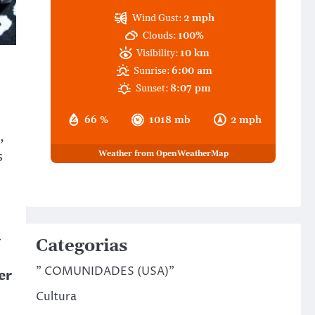
Wind Gust:
2 mph
Clouds:
100%
Visibility:
10 km
Sunrise:
6:00 am
Sunset:
8:07 pm
66 %
1018 mb
2 mph
,
s
Weather from OpenWeatherMap
a
Categorias
" COMUNIDADES (USA)"
er
Cultura