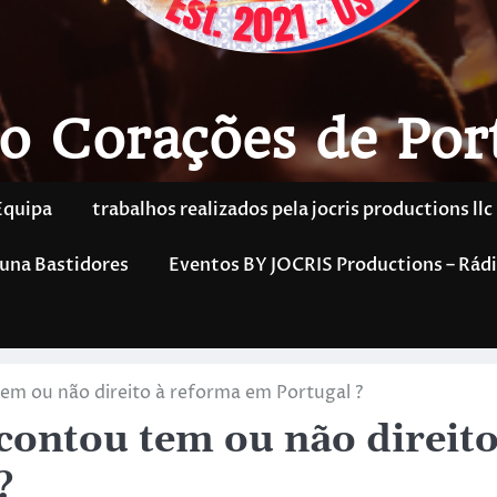
o Corações de Por
Equipa
trabalhos realizados pela jocris productions llc
una Bastidores
Eventos BY JOCRIS Productions – Rádi
em ou não direito à reforma em Portugal ?
contou tem ou não direit
?