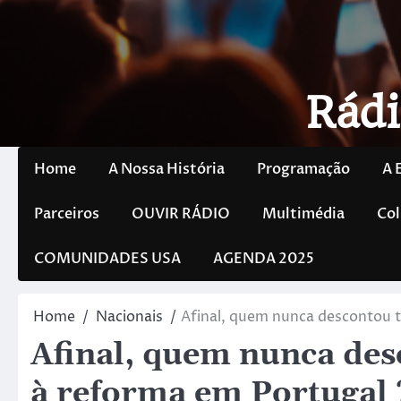
Rádi
Home
A Nossa História
Programação
A 
Parceiros
OUVIR RÁDIO
Multimédia
Col
COMUNIDADES USA
AGENDA 2025
Home
Nacionais
Afinal, quem nunca descontou t
Afinal, quem nunca des
à reforma em Portugal 