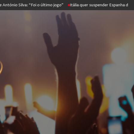
o Silva: “Foi o último jogo”
Itália quer suspender Espanha de Scheng