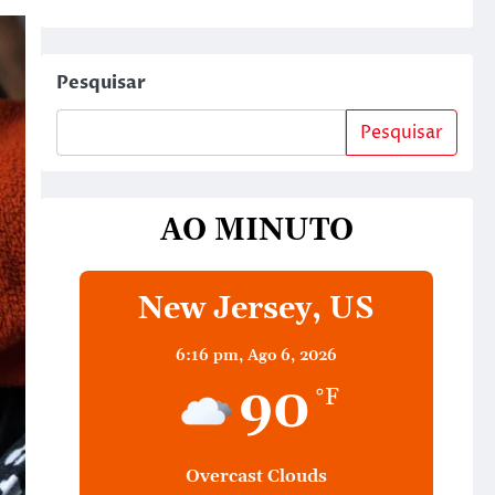
Pesquisar
Pesquisar
AO MINUTO
New Jersey, US
6:16 pm,
Ago 6, 2026
90
°F
Overcast Clouds