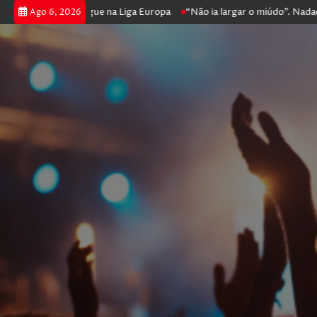
oker e prossegue na Liga Europa
“Não ia largar o miúdo”. Nadador-sal
Ago 6, 2026