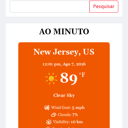
Pesquisar
AO MINUTO
New Jersey, US
12:01 pm,
Ago 7, 2026
89
°F
Clear Sky
Wind Gust:
5 mph
Clouds:
7%
Visibility:
10 km