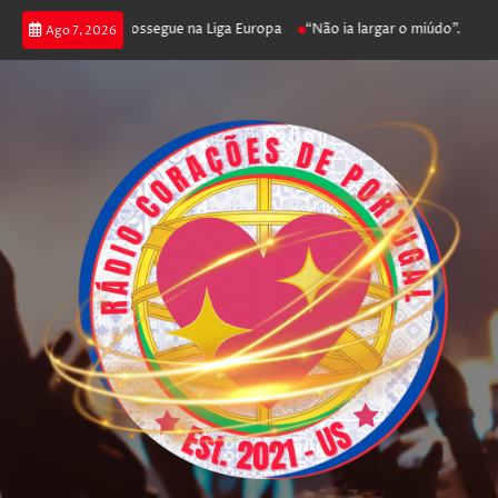
 joga poker e prossegue na Liga Europa
“Não ia largar o miúdo”. Nadador-
Ago 7, 2026