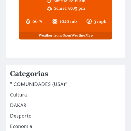
Sunrise:
6:01 am
Sunset:
8:05 pm
66 %
1020 mb
3 mph
Weather from OpenWeatherMap
Categorias
" COMUNIDADES (USA)"
Cultura
DAKAR
Desporto
Economia