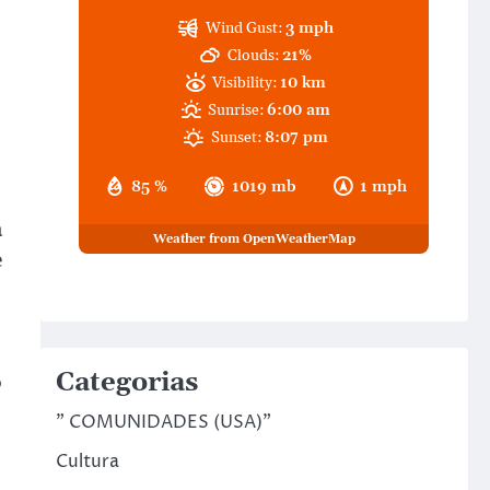
Wind Gust:
3 mph
Clouds:
21%
Visibility:
10 km
Sunrise:
6:00 am
Sunset:
8:07 pm
85 %
1019 mb
1 mph
a
Weather from OpenWeatherMap
e
Categorias
o
" COMUNIDADES (USA)"
Cultura