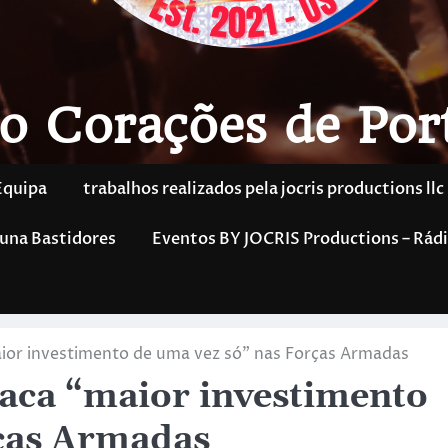
o Corações de Por
Equipa
trabalhos realizados pela jocris productions llc
una Bastidores
Eventos BY JOCRIS Productions – Rádi
ior investimento de uma vez só” nas Forças Armadas
taca “maior investimento
rças Armadas