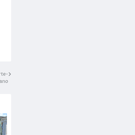
rte-
ano