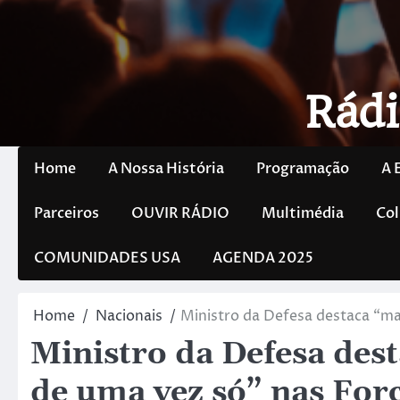
Rádi
Home
A Nossa História
Programação
A 
Parceiros
OUVIR RÁDIO
Multimédia
Col
COMUNIDADES USA
AGENDA 2025
Home
Nacionais
Ministro da Defesa destaca “ma
Ministro da Defesa des
de uma vez só” nas Fo