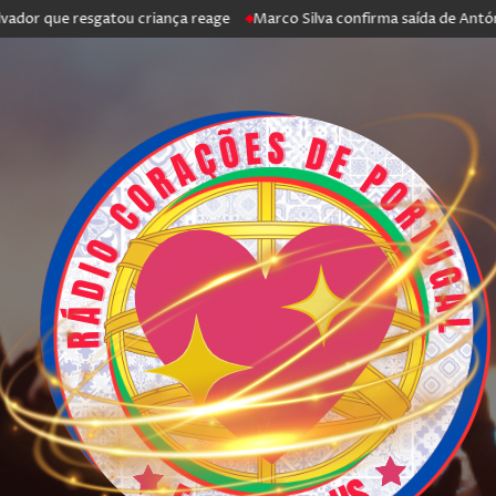
ue resgatou criança reage
Marco Silva confirma saída de António Silva: