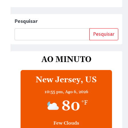
Pesquisar
Pesquisar
AO MINUTO
New Jersey, US
10:55 pm,
Ago 6, 2026
80
°F
Few Clouds