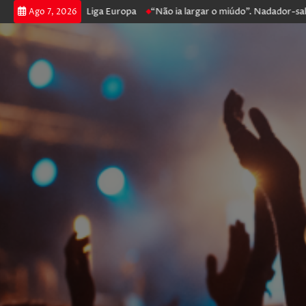
prossegue na Liga Europa
“Não ia largar o miúdo”. Nadador-salvador q
Ago 7, 2026