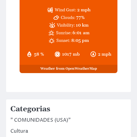
Wind Gust:
2 mph
Clouds:
77%
Visibility:
10 km
Sunrise:
6:01 am
Sunset:
8:05 pm
58 %
1017 mb
2 mph
Weather from OpenWeatherMap
Categorias
" COMUNIDADES (USA)"
Cultura