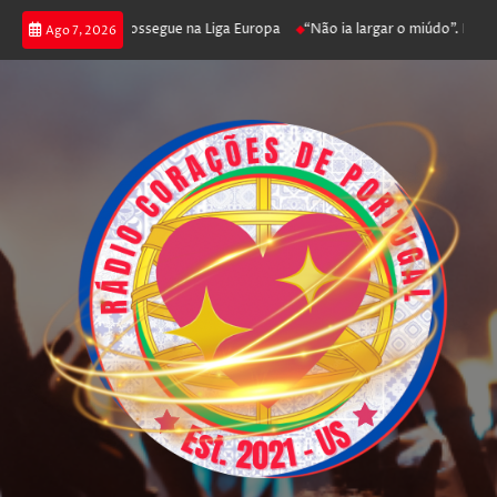
 joga poker e prossegue na Liga Europa
“Não ia largar o miúdo”. Nadador
Ago 7, 2026