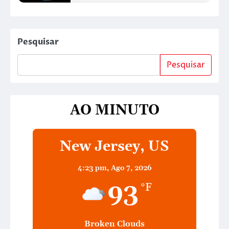
Pesquisar
Pesquisar
AO MINUTO
New Jersey, US
4:23 pm,
Ago 7, 2026
93
°F
Broken Clouds