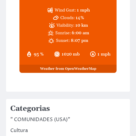
Wind Gust:
1 mph
Clouds:
14%
Visibility:
10 km
Sunrise:
6:00 am
Sunset:
8:07 pm
95 %
1020 mb
1 mph
Weather from OpenWeatherMap
Categorias
" COMUNIDADES (USA)"
Cultura