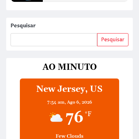
Pesquisar
Pesquisar
AO MINUTO
New Jersey, US
7:54 am,
Ago 6, 2026
76
°F
Few Clouds